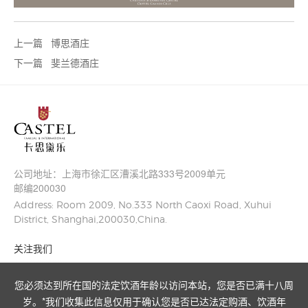
上一篇
博思酒庄
下一篇
斐兰德酒庄
公司地址：
上海市徐汇区漕溪北路333号2009单元
邮编200030
Address: Room 2009, No.333 North Caoxi Road, Xuhui
District, Shanghai,200030,China.
关注我们
您必须达到所在国的法定饮酒年龄以访问本站，您是否已满十八周
岁。*我们收集此信息仅用于确认您是否已达法定购酒、饮酒年